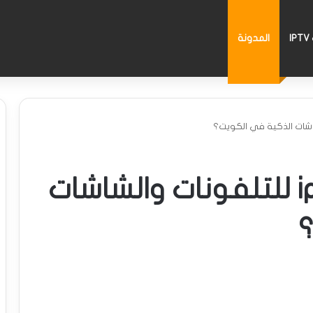
I
المدونة
ما أفضل اشتراك iptv للتلفونات والشاشات
؟