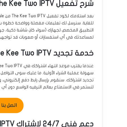
شرح تفعيل The Kee Two IPTV: خطوات بسيطة لبدء المشاهدة
للغاية. سنرسل لك تعليمات مفصلة وواضحة خطوة بخ
التطبيق المخصص لجهازك (سواء كان شاشة ذكية، جهاز أ
لمساعدتك في أي استفسارات أو صعوبات قد تواجهها 
خدمة تجديد The Kee Two IPTV أونلاين في الكويت بسهولة
سهولة عملية الشراء الأولية. ما عليك سوى التواصل
تجديد اشتراكك. سنقوم بإرسال رابط دفع إلكتروني، و
لتستمر في الاستمتاع بعالم الترفيه الواسع دون أي ا
اتصل بنا للطل
دعم فني 24/7 لاشتراك The Kee Two IPTV في الكويت