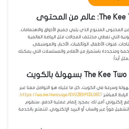
 لا نهاية له من المحتوى المتنوع الذي يلبي جميع الأذواق والاهتمامات.
نية التي تغطي مختلف المجالات مثل الرياضة العالمية
جات، قنوات الأطفال، الوثائقيات، الأخبار، والموسيقى.
ك، يوفر The Kee Two IPTV مكتبة ضخمة ومتجددة باستمرار من الأفلام والمسلسلات التي يمكنك
ل أبداً.
 كود تفعيل The Kee Two IPTV بكل سهولة وسرعة في الكويت، كل ما عليك هو التواصل معنا عبر
لرابط المباشر:
https://wa.me/message/GVUZB3FCDLO6C1
.
دفع إلكتروني آمن لك. بمجرد إتمام عملية الدفع، سنقوم
غيل فوراً عبر واتساب أو البريد الإلكتروني، لتتمتع بالخدمة