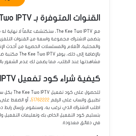
القنوات المتوفرة بـ The Kee Two IPTV: عالم من المحتوى
مع The Kee Two IPTV، ستكتشف عالماً
يتضمن الاشتراك مجموعة واسعة من القنوات التلفزيو
والمحلية، الأفلام والمسلسلات الحصرية من أحدث الإنتا
بالإضافة إلى ذل
مشاهدتها عند الطلب، مما يضمن لك عدم الشعور بالمل
كيفية شراء كود تفعيل The Kee Two IPTV بسهولة بالكويت
للحصول على
تطبيق واتساب على الرقم
51762222
، أو الضغط على ا
اطلب الاشتراك الذي ترغب به، وسنقوم بإرسال رابط 
بتسليم كود التفعيل الخاص بك وتعليمات التفعيل والتش
في دقائق معدودة.