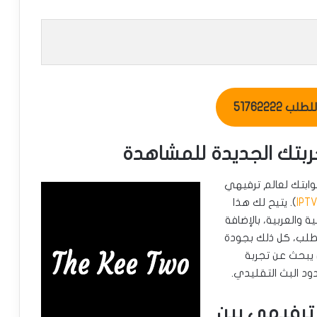
ب 51762222
ل هو بوابتك لعالم ترفيهي
IPT
). يتيح لك هذا
ة والعربية، بالإضافة
طلب، كل ذلك بجودة
 يبحث عن تجربة
ود البث التقليدي.
The Kee T: عالم ترفيهي بين