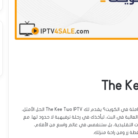
هل تبحث عن تجربة مشاهدة تلفزيونية عصرية ومتكاملة في الكويت؟ يقدم لك The Kee Two IPTV الحل الأمثل،
عالية في البث، ليأخذك في رحلة ترفيهية لا حدود لها. مع
لى القنوات التقليدية، بل ستنغمس في عالم واسع من الأفلام،
غطة زر ومن راحة منزلك.