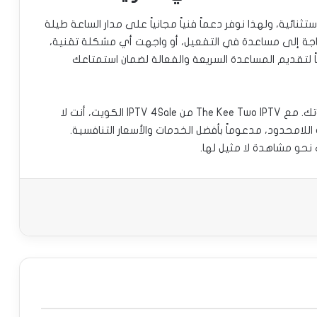
عملاء استثنائية، ولهذا نوفر دعماً فنياً مجانياً على مدار الساعة طيلة
The Kee Two I. سواء كنت بحاجة إلى مساعدة في التفعيل، أو واجهت أي مشكلة تقنية،
اً لتقديم المساعدة السريعة والفعالة لضمان استمتاعك
لا تدع فرصة الحصول على تجربة مشاهدة فريدة تفوتك. مع The Kee Two IPTV من IPTV 4Sale الكويت، أنت لا
للامحدود، مدعوماً بأفضل الخدمات والأسعار التنافسية.
 نحو مشاهدة لا مثيل لها.