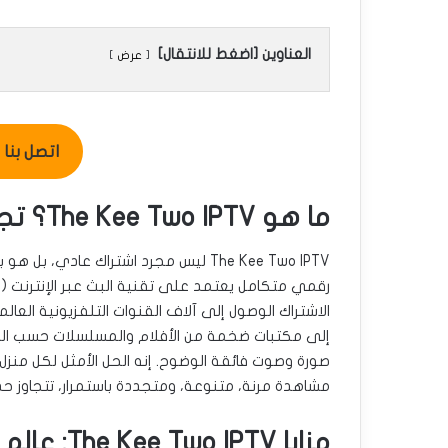
العناوين [اضغط للانتقال]
عرض
اتصل بنا للطل
ما هو The Kee Two IPTV؟ تجربتك الجديدة للمشاهدة
The Kee Two IPTV ليس مجرد اشتراك عادي، ب
رقمي متكامل يعتمد على تقنية البث عبر الإنترنت (
V
الاشتراك الوصول إلى آلاف القنوات التلفزيونية العالمي
إلى مكتبات ضخمة من الأفلام والمسلسلات حسب ال
صورة وصوت فائقة الوضوح. إنه الحل الأمثل لكل منزل
مشاهدة مرنة، متنوعة، ومتجددة باستمرار، تتجاوز حد
مزايا wo IPTV