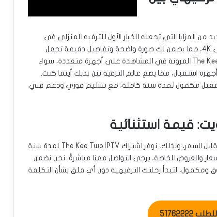
د من المزايا التي تجعله الخيار الأول للترفيه المنزلي في
الكويت. يوفر لك الاشتراك جودة بث استثنائية تصل إلى 4K، مما يضمن لك صورة واضحة وتفاصيل دقيقة تجعل
تجربتك غامرة. بالإضافة إلى ذلك، يتيح لك The Kee Two IPTV المرونة في المشاهدة على أجهزة متعددة، سواء
زة استقبال، مما يضع عالم الترفيه بين يديك أينما كنت.
لكويت نضمن لك كود تفعيل مكفول لمدة سنة كاملة، مع تسليم فوري ودعم فني
نؤمن في IPTV 4Sale الكويت بتقديم أفضل قيمة مقابل السعر، ولذلك، نوفر اشتراك The Kee Two IPTV لمدة سنة
عار والعروض الخاصة، يرجى التواصل معنا مباشرةً. نحن نضمن
مكفول، لتبدأ رحلتك الترفيهية دون أي قلق بشأن التكلفة
ب 51762222