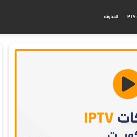
I
المدونة