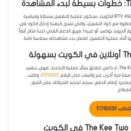
بعد استلامك لكود تفعيل The Kee Two IPTV من IPTV 4Sale الكويت، ستكون عملية التفعيل بسيطة ومباشرة
طوة مع كود التفعيل، والتي تشرح كيفية إدخال الكود في
ندرويد بوكس، أو غيره). فريق الدعم الفني لدينا متاح أيضاً
أثناء عملية التفعيل، لضمان بدء مشاهدتك بسلاسة تامة.
عندما يقترب موعد انتهاء اشتراكك في The Kee Two IPTV، لا داعي للقلق بشأن عملية التجديد، فهي بنفس
 معنا مرة أخرى عبر واتساب على الرقم
51762222
، وطلب
بمجرد إتمام الدفع، سيتم تجديد اشتراكك على الفور،
نقطاع.
ب 51762222