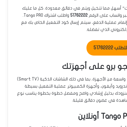
 اشتراكك من متجرنا “IPTV 4Sale الكويت” أسهل مما تتخيل ويتم في دقائق معدودة. كل ما عليك
بر واتساب على الرقم
51762222
واطلب اشتراك Tango PRO.
 إتمام عملية الدفع، سيتم إرسال كود التفعيل الخاص بك مع
الإلكتروني الذي تفضله.
ب 51762222
جو برو على أجهزتك
يتميز اشتراك Tango PRO IPTV بتوافقه مع مجموعة واسعة من الأجهزة، بما في ذلك الشاشات الذكية (Smart TV)
وهواتف أندرويد وآيفون، وأجهزة الكمبيوتر. عملية التفعيل بسيطة
 سنزودك بدليل إرشادي واضح ومفصل خطوة بخطوة يناسب نوع
مشاهدة في غضون دقائق قليلة.