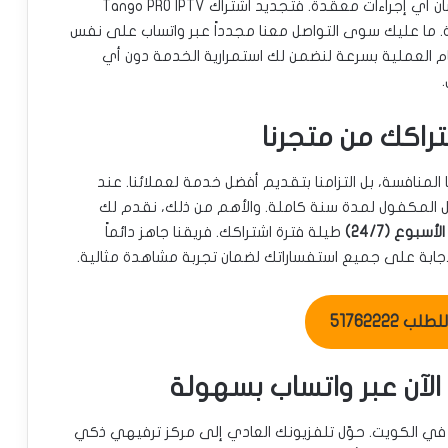
عندما يقترب اشتراكك من الانتهاء، لا داعي للقلق بشأن أي إجراءات معقدة. فتجديد اشتراك Tango PRO IPTV
ة. ما عليك سوى التواصل معنا مجدداً عبر واتساب على نفس
 العملية بسرعة لنضمن لك استمرارية الخدمة دون أي
اكك من متجرنا
المنافسة، بل التزامنا بتقديم أفضل خدمة لعملائنا. عند
عيل المكفول لمدة سنة كاملة. والأهم من ذلك، نقدم لك
وع (24/7)
طيلة فترة اشتراكك. فريقنا جاهز دائماً
ابة على جميع استفساراتك لضمان تجربة مشاهدة مثالية.
ب 51762222
ن في الكويت. حوّل تلفزيونك العادي إلى مركز ترفيهي ذكي