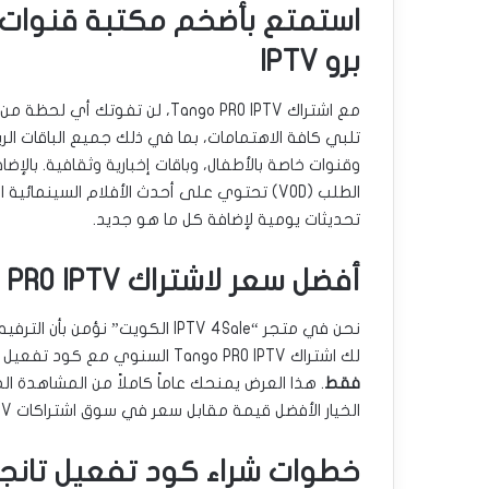
استمتع بأضخم مكتبة قنوات 
برو IPTV
مع اشتراك Tango PRO IPTV، لن 
تلبي كافة الاهتمامات، بما في ذلك جميع الباقات الري
وقنوات خاصة بالأطفال، وباقات إخبارية وثقافية. ب
الطلب (VOD) تحتوي على أحدث الأفلام السينم
تحديثات يومية لإضافة كل ما هو جديد.
أفضل سعر لاشتراك Tango PRO IPTV السنوي بالكويت
نحن في متجر “IPTV 4Sale الكويت
لك اشتراك Tango PRO IPTV السنوي مع كود تفعيل لمدة سنة كاملة بسعر تنافسي ومميز يبلغ
فقط
. هذا العرض يمنحك عاماً كاملاً من المشاهدة
الخيار الأفضل قيمة مقابل سعر في سوق اشتراكات IPTV بالكويت.
خطوات شراء كود تفعيل تانجو برو PTV