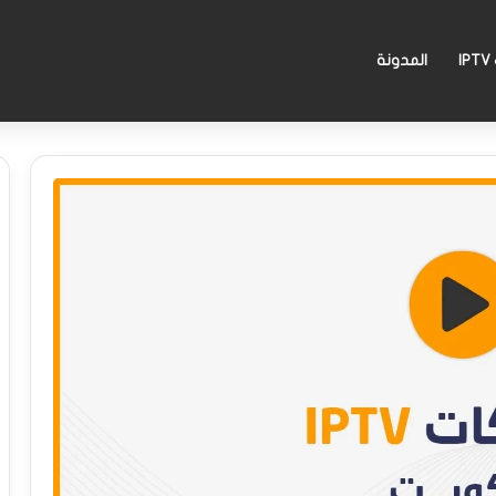
I
المدونة