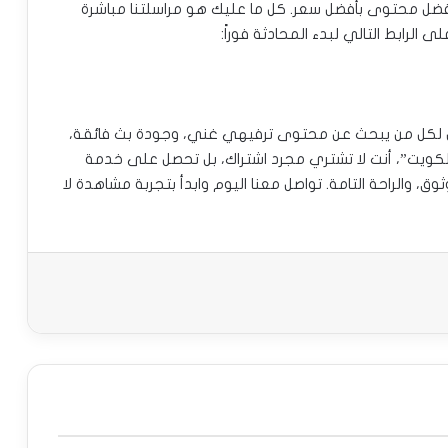
Tango PRO I الآن واستمتع بأفضل محتوى بأفضل سعر. كل ما عليك هو مراسلتنا مباشرة
 الرابط التالي لبدء المحادثة فوراً:
اشتراك Tango PRO IPTV الحل الأمثل لكل من يبحث عن محتوى ترفيهي غني، وجودة بث فائقة،
ر استثنائي في الكويت. مع متجر “IPTV 4Sale الكويت”، أنت لا تشتري مجرد اشتراك، بل تحصل على خدمة
، والراحة التامة. تواصل معنا اليوم وابدأ بتجربة مشاهدة لا