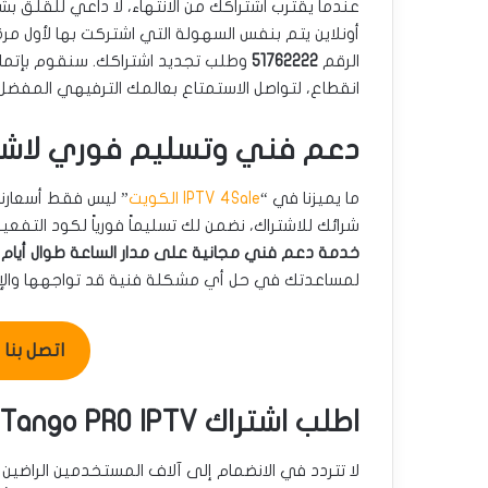
أونلاين يتم بنفس السهولة التي اشتركت بها لأول مر
الرقم
51762222
وطلب تجديد اشتراكك. سنقوم بإتمام
انقطاع، لتواصل الاستمتاع بعالمك الترفيهي المفضل.
دعم فني وتسليم فوري لاشتر
ما يميزنا في “
IPTV 4Sale الكويت
” ليس فقط أسعارنا 
شرائك للاشتراك، نضمن لك تسليماً فورياً لكود التف
خدمة دعم فني مجانية على مدار الساعة طوال أيام الأسب
لمساعدتك في حل أي مشكلة فنية قد تواجهها والإج
اتصل بنا للطل
اطلب اشتراك Tango PRO IPTV الآن عبر واتساب بسهولة
لا تتردد في الانضمام إلى آلاف المستخدمين الراضي