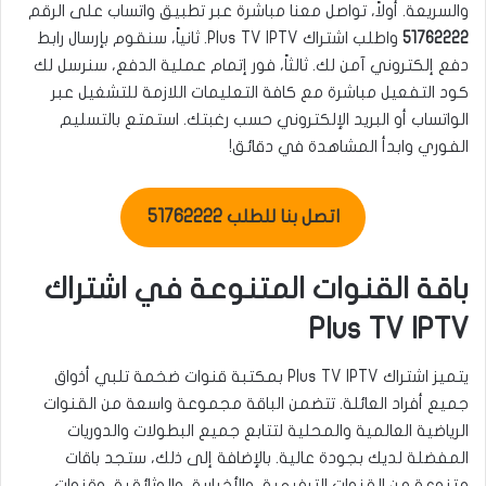
والسريعة. أولاً، تواصل معنا مباشرة عبر تطبيق واتساب على الرقم
51762222
واطلب اشتراك Plus TV IPTV. ثانياً، سنقوم بإرسال رابط
دفع إلكتروني آمن لك. ثالثاً، فور إتمام عملية الدفع، سنرسل لك
كود التفعيل مباشرة مع كافة التعليمات اللازمة للتشغيل عبر
الواتساب أو البريد الإلكتروني حسب رغبتك. استمتع بالتسليم
الفوري وابدأ المشاهدة في دقائق!
اتصل بنا للطلب 51762222
باقة القنوات المتنوعة في اشتراك
Plus TV IPTV
يتميز اشتراك Plus TV IPTV بمكتبة قنوات ضخمة تلبي أذواق
جميع أفراد العائلة. تتضمن الباقة مجموعة واسعة من القنوات
الرياضية العالمية والمحلية لتتابع جميع البطولات والدوريات
المفضلة لديك بجودة عالية. بالإضافة إلى ذلك، ستجد باقات
متنوعة من القنوات الترفيهية، والأخبارية، والوثائقية، وقنوات