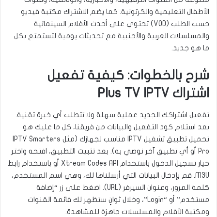
الأطفال التعليمية والكرتونية. كما يضم الاشتراك مكتبة فيديو
حسب الطلب (VOD) تحتوي على أحدث الأفلام السينمائية
والمسلسلات العربية والأجنبية مع تحديثات يومية لتستمتع بكل
ما هو جديد.
شرح بالخطوات: كيفية تفعيل
اشتراك Plus TV IPTV
تفعيل اشتراكك الجديد عملية سهلة ولا تتطلب أي خبرة تقنية.
بعد استلام كود التفعيل والبيانات من فريقنا، كل ما عليك هو
تحميل تطبيق تشغيل IPTV مناسب لجهازك (مثل IPTV Smarters
Pro أو أي تطبيق آخر نوصي به). بعد تثبيت التطبيق، افتحه واختر
خيار تسجيل الدخول باستخدام Xtream Codes API أو باستخدام رابط
M3U. قم بإدخال البيانات التي أرسلناها لك، وهي اسم المستخدم،
كلمة المرور، وعنوان السيرفر (URL). اضغط على زر “إضافة
مستخدم” أو “Login”، وخلال ثوانٍ ستظهر لك قائمة القنوات
ومكتبة الأفلام والمسلسلات جاهزة للمشاهدة.