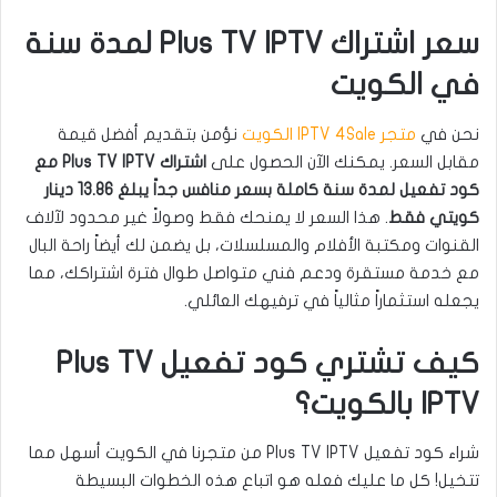
سعر اشتراك Plus TV IPTV لمدة سنة
في الكويت
نحن في
متجر IPTV 4Sale الكويت
نؤمن بتقديم أفضل قيمة
مقابل السعر. يمكنك الآن الحصول على
اشتراك Plus TV IPTV مع
كود تفعيل لمدة سنة كاملة بسعر منافس جداً يبلغ 13.86 دينار
كويتي فقط
. هذا السعر لا يمنحك فقط وصولاً غير محدود لآلاف
القنوات ومكتبة الأفلام والمسلسلات، بل يضمن لك أيضاً راحة البال
مع خدمة مستقرة ودعم فني متواصل طوال فترة اشتراكك، مما
يجعله استثماراً مثالياً في ترفيهك العائلي.
كيف تشتري كود تفعيل Plus TV
IPTV بالكويت؟
شراء كود تفعيل Plus TV IPTV من متجرنا في الكويت أسهل مما
تتخيل! كل ما عليك فعله هو اتباع هذه الخطوات البسيطة