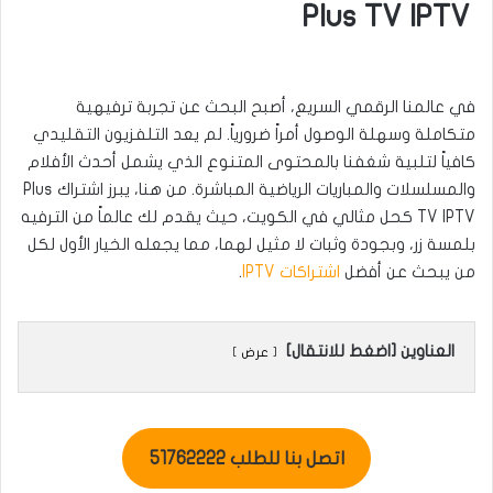
Plus TV IPTV
في عالمنا الرقمي السريع، أصبح البحث عن تجربة ترفيهية
متكاملة وسهلة الوصول أمراً ضرورياً. لم يعد التلفزيون التقليدي
كافياً لتلبية شغفنا بالمحتوى المتنوع الذي يشمل أحدث الأفلام
والمسلسلات والمباريات الرياضية المباشرة. من هنا، يبرز اشتراك Plus
TV IPTV كحل مثالي في الكويت، حيث يقدم لك عالماً من الترفيه
بلمسة زر، وبجودة وثبات لا مثيل لهما، مما يجعله الخيار الأول لكل
من يبحث عن أفضل
اشتراكات IPTV
.
العناوين [اضغط للانتقال]
عرض
اتصل بنا للطلب 51762222