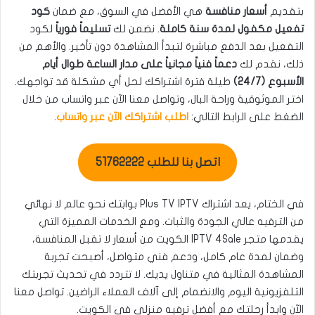
بتقديم
أسعار منافسة
هي الأفضل في السوق، مع ضمان
كود
تفعيل مكفول لمدة سنة كاملة
. نضمن لك
تسليماً فورياً
لكود
التفعيل بعد الدفع مباشرة لتبدأ المشاهدة دون تأخير. والأهم من
ذلك، نقدم لك
دعماً فنياً مجانياً على مدار الساعة طوال أيام
الأسبوع (24/7)
طيلة فترة اشتراكك لحل أي مشكلة قد تواجهك.
اختر الموثوقية وراحة البال، وتواصل معنا الآن عبر واتساب من خلال
الضغط على الرابط التالي:
اطلب اشتراكك الآن عبر واتساب
.
اتصل بنا للطلب 51762222
في الختام، يعد اشتراك Plus TV IPTV بوابتك نحو عالم لا نهائي
من الترفيه عالي الجودة والثبات. ومع الخدمات المميزة التي
يقدمها متجر IPTV 4Sale الكويت من أسعار لا تقبل المنافسة،
وضمان لمدة عام كامل، ودعم فني متواصل، أصبحت تجربة
المشاهدة المثالية في متناول يديك. لا تتردد في تحديث تجربتك
التلفزيونية اليوم والانضمام إلى آلاف العملاء الراضين. تواصل معنا
الآن وابدأ رحلتك مع أفضل ترفيه منزلي في الكويت.