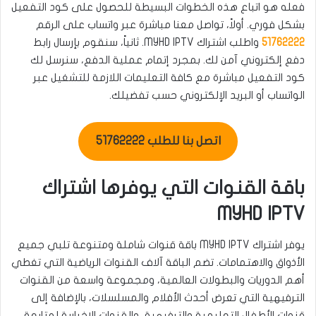
فعله هو اتباع هذه الخطوات البسيطة للحصول على كود التفعيل
بشكل فوري. أولاً، تواصل معنا مباشرة عبر واتساب على الرقم
51762222
واطلب اشتراك MYHD IPTV. ثانياً، سنقوم بإرسال رابط
دفع إلكتروني آمن لك. بمجرد إتمام عملية الدفع، سنرسل لك
كود التفعيل مباشرة مع كافة التعليمات اللازمة للتشغيل عبر
الواتساب أو البريد الإلكتروني حسب تفضيلك.
اتصل بنا للطلب 51762222
باقة القنوات التي يوفرها اشتراك
MYHD IPTV
يوفر اشتراك MYHD IPTV باقة قنوات شاملة ومتنوعة تلبي جميع
الأذواق والاهتمامات. تضم الباقة آلاف القنوات الرياضية التي تغطي
أهم الدوريات والبطولات العالمية، ومجموعة واسعة من القنوات
الترفيهية التي تعرض أحدث الأفلام والمسلسلات، بالإضافة إلى
قنوات الأطفال التعليمية والترفيهية، والقنوات الإخبارية لمتابعة