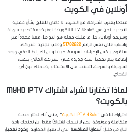
أونلاين في الكويت
عندما يقترب اشتراكك من الانتهاء، لا داعي للقلق بشأن عملية
التجديد. نحن في “IPTV 4Sale الكويت” نوفر خدمة تجديد سهلة
وسريعة أونلاين. كل ما عليك فعله هو التواصل معنا مجدداً عبر
واتساب على نفس الرقم
51762222
وطلب تجديد اشتراكك.
سنقوم بنفس الإجراءات السريعة، حيث نرسل لك رابط الدفع، وبعد
إتمامه يتم تفعيل سنة جديدة على اشتراكك الحالي بنفس
السهولة والسرعة، لتستمر في الاستمتاع بخدمتك دون أي
انقطاع.
لماذا تختارنا لشراء اشتراك MYHD IPTV
بالكويت؟
اختيارك لنا في “
IPTV 4Sale الكويت
” يعني أنك تختار خدمة
متكاملة وموثوقة. نحن لا نبيعك اشتراكاً فقط، بل نمنحك راحة
البال من خلال:
أسعارنا المنافسة
التي لا تقبل المقارنة، و
كود تفعيل