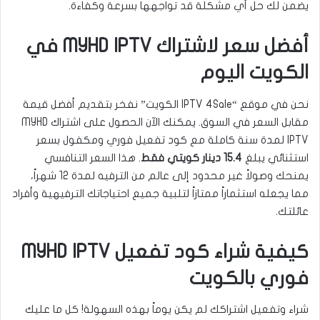
يضمن لك حل أي مشكلة قد تواجهها بسرعة وكفاءة.
أفضل سعر لاشتراك MYHD IPTV في
الكويت اليوم
نحن في موقع “IPTV 4Sale الكويت” نفخر بتقديم أفضل قيمة
مقابل السعر في السوق. يمكنك الآن الحصول على اشتراك MYHD
IPTV لمدة سنة كاملة مع كود تفعيل فوري ومكفول بسعر
استثنائي يبلغ
15.4 دينار كويتي فقط
. هذا السعر التنافسي
يمنحك وصولاً غير محدود إلى عالم من الترفيه لمدة 12 شهراً،
مما يجعله استثماراً ممتازاً لتلبية جميع احتياجاتك الترفيهية وأفراد
عائلتك.
كيفية شراء كود تفعيل MYHD IPTV
فوري بالكويت
شراء وتفعيل اشتراكك لم يكن يوماً بهذه السهولة! كل ما عليك