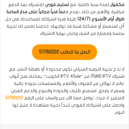
مكفول
لمدة سنة كاملة، مع
تسليم فوري
للاشتراك بعد الدفع
مباشرة. والأهم من ذلك، نقدم
دعماً فنياً مجانياً على مدار الساعة
طوال أيام الأسبوع (24/7)
طيلة فترة اشتراكك لمساعدتك في حل
أي استفسار أو مشكلة فنية قد تواجهك. خدمتنا تضمن لك تجربة
سلسة وممتازة من الشراء وحتى نهاية الاشتراك.
اتصل بنا للطلب 51762222
لا تدع تجربة الترفيه المنزلي تكون محدودة أو باهظة الثمن. مع
اشتراك MYHD IPTV من “IPTV 4Sale الكويت”، يمكنك فتح أبواب
عالم لا نهائي من القنوات والأفلام والمسلسلات بجودة عالية
وسعر لا يصدق. استمتع بالثبات والجودة والتنوع والدعم الفني
المتميز. لا تتردد، تواصل معنا الآن عبر واتساب على الرقم
51762222
واحصل على اشتراكك الفوري لتبدأ تجربة مشاهدة لا مثيل لها
اليوم