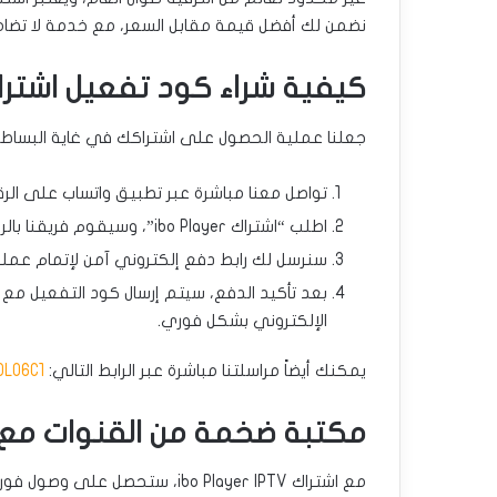
نضمن لك أفضل قيمة مقابل السعر، مع خدمة لا تضا
كيفية شراء كود تفعيل اشتراك ibo Player في ال
جعلنا عملية الحصول على اشتراكك في غاية البساطة
تواصل معنا مباشرة عبر تطبيق واتساب على الر
اطلب “اشتراك ibo Player”، وسيقوم فريقنا بالرد عليك فوراً.
سنرسل لك رابط دفع إلكتروني آمن لإتمام عملية
بعد تأكيد الدفع، سيتم إرسال كود التفعيل مع ك
الإلكتروني بشكل فوري.
يمكنك أيضاً مراسلتنا مباشرة عبر الرابط التالي:
DLO6C1
مكتبة ضخمة من القنوات مع اشتراك r
مع اشتراك ibo Player IPTV، ستح