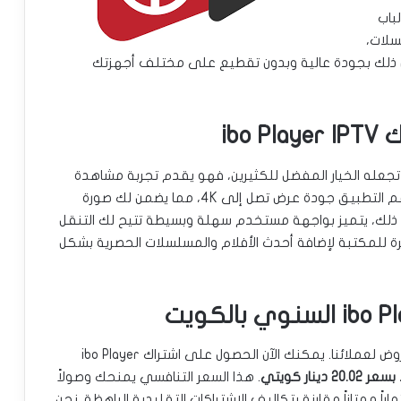
باب
سلات،
وكل ذلك بجودة عالية وبدون تقطيع على مختلف أجهزتك
ibo
لعديد من المزايا التي تجعله الخيار المفضل للكثيرين، فهو يقدم تجربة مشاهدة
فائقة السلاسة بفضل ثبات السيرفرات وقوة الأداء. يدعم التطبيق جودة عرض تصل إلى 4K، مما يضمن لك صورة
لى ذلك، يتميز بواجهة مستخدم سهلة وبسيطة تتيح لك التنقل
ة للمكتبة لإضافة أحدث الأفلام والمسلسلات الحصرية بشكل
نحن في IPTV 4Sale الكويت نفخر بتقديم أفضل العروض لعملائنا. يمكنك الآن الحصول على اشتراك ibo Player
20. دينار كويتي
. هذا السعر التنافسي يمنحك وصولاً
راً ممتازاً مقارنة بتكاليف الاشتراكات التقليدية الباهظة. نحن