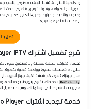
والعالمية المنوعة. تشمل الباقات محتوى يناسب جميع
الدوريات والبطولات، وقنوات ترفيهية تعرض أحدث الأ
الإصدارات العالمية والعربية.
اتصل بنا للطل
شرح تفعيل اشتراك ibo Player IPTV بالخطوات المصورة
سنزودك بتعليمات مصورة وواضحة خطوة بخطوة. بش
على جهازك (سواء كان شاشة ذكية، جهاز أندرويد، أو
. بعد ذلك، تقوم بتزويدنا بهذه المعل
Device Key
مع بيانات الاشتراك التي نرسلها لك، وسيتم تفعيل ال
خدمة تجديد اشتراك ibo Player أونلاين من الكويت