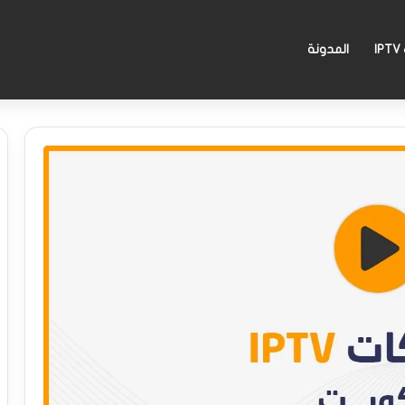
I
المدونة