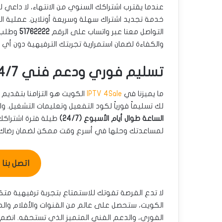
خدمة تجديد اشتراك سهلة وسريعة أونلاين. عملية ال
التواصل معنا عبر واتساب على الرقم
51762222
وطلب ت
والكفاءة لضمان استمرارية تجربتك الترفيهية دون أي
تسليم فوري ودعم فني 24/7 لاشتراك ibo Player
ما يميزنا في
IPTV 4Sale
الكويت هو التزامنا بتقديم 
لك تسليماً فورياً لكود التفعيل وتعليمات التشغيل. 
الساعة طوال أيام الأسبوع (24/7)
طيلة فترة اشتراكك
لمساعدتك وحلها في أسرع وقت ممكن لضمان رضاك ا
اتصل بنا للطل
الكويت، ستحصل على عالم من القنوات والأفلام وال
الفوري، والدعم الفني المتميز الذي تستحقه. انضم 