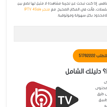
نافس. إذا كنت تبحث عن تجربة مشاهدة لا مثيل لها تضع بين
لسلات، فأنت في المكان الصحيح. مع
متجر IPTV 4Sale
للامحدود بكل سهولة وموثوقية.
ب 51762222
إلى
لمحتوى
 على طرق
تطبيق
ه