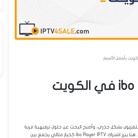
اشتراك ibo Player IPTV في الكويت
تلفزيون بشكل جذري، وأصبح البحث عن حلول ترفيهية مرنة
وعالية الجودة هو الأولوية لدى الكثيرين في الكويت. هنا يبرز اشتراك ibo Player IPTV كخيار مثالي يجمع بين