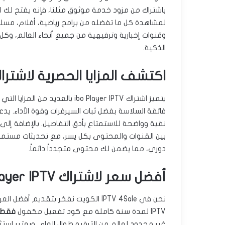
باشتراك من مزود خدمة موثوق مثلنا، فإنه يفتح لك ال
لمشاهدة كل ما تفضله من برامج رياضية، أفلام، مسل
وقنوات إخبارية وترفيهية من جميع أنحاء العالم، 
الذكية.
اكتشف المزايا الحصرية لاشتراك  Player IPTV
يتميز اشتراك ibo Player IPTV با
نقية وواضحة للاستمتاع بأدق التفاصيل. بالإضافة إ
بين القنوات والمحتوى بكل يسر، مع تحديثات مستمر
دوري، مما يضمن لك محتوى متجدداً دائماً.
أفضل سعر لاشتراك ibo Player IPTV السنوي بالكويت
IPTV لمدة سنة كاملة مع كود تفعيل مكفول
فقط بسعر 02
غير محدود لعالم من الترفيه طوال العام، ويعتبر استثما