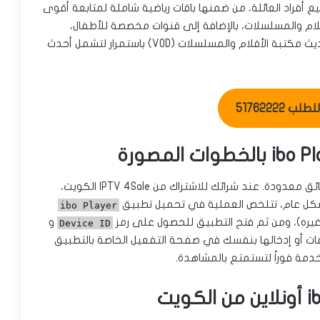
 أفراد العائلة، من ضمنها باقات رياضية شاملة لمتابعة أقوى
فلام والمسلسلات، بالإضافة إلى قنوات مخصصة للأطفال،
وقنوات وثائقية، وإخبارية، وغيرها الكثير. كما يتم تحديث مكتبة الأفلام والمسلسلات (VOD) باستمرار لتشمل أحدث
ب 51762222
تفعيل اشتراكك عملية بسيطة ولا تستغرق سوى دقائق معدودة. عند شرائك للاشتراك من IPTV 4Sale الكويت،
كل عام، تتلخص العملية في تحميل تطبيق
ibo Player
 غيره)، ومن ثم فتح التطبيق للحصول على رمز
و
Device ID
ومات أو إدخالها بنفسك في صفحة التفعيل الخاصة بالتطبيق
خدمة فوراً لتستمتع بالمشاهدة.