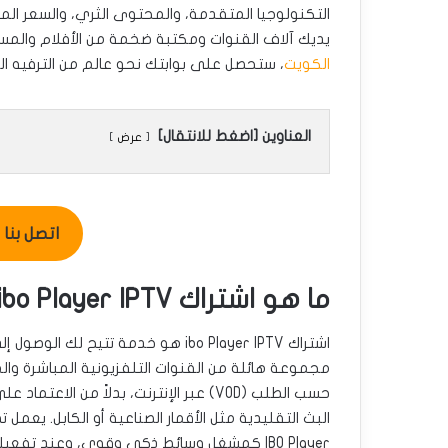
التكنولوجيا المتقدمة، والمحتوى الثري، والسعر الم
يديك آلاف القنوات ومكتبة ضخمة من الأفلام والمس
الكويت
، ستحصل على بوابتك نحو عالم من الترفيه ا
العناوين [اضغط للانتقال]
عرض
اتصل بنا للطل
ما هو اشتراك ibo Player IPTV؟ دليلك الشامل
اشتراك ibo Player IPTV هو خدمة تتيح لك الوصول 
مجموعة هائلة من القنوات التلفزيونية المباشرة وا
حسب الطلب (VOD) عبر الإنترنت، بدلاً من الاعتماد
البث التقليدية مثل الأقمار الصناعية أو الكابل. يعمل 
IBO Player كمشغل وسائط ذكي وقوي، وعند تفعيل