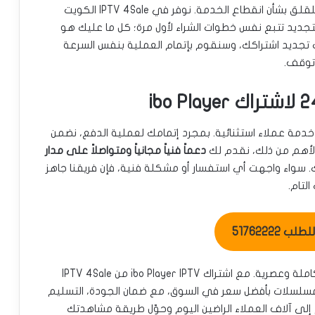
عندما يقترب اشتراكك السنوي من الانتهاء، لا داعي للقلق بشأن انقطاع الخدمة. نوفر في IPTV 4Sale الكويت
تجديد تتبع نفس خطوات الشراء لأول مرة؛ كل ما عليك هو
جديد اشتراكك، وسنقوم بإتمام العملية بنفس السرعة
 توقف.
خدمة عملاء استثنائية. بمجرد إتمامك لعملية الدفع، نضمن
والأهم من ذلك، نقدم لك
دعماً فنياً مجانياً ومتواصلاً على مدار
. سواء واجهت أي استفسار أو مشكلة فنية، فإن فريقنا جاهز
لتام.
ب 51762222
لا تدع الفرصة تفوتك للاستمتاع بتجربة ترفيهية متكاملة وعصرية. مع اشتراك ibo Player IPTV من IPTV 4Sale
مسلسلات بأفضل سعر في السوق، مع ضمان الجودة، التسليم
إلى آلاف العملاء الراضين اليوم وحوّل طريقة مشاهدتك