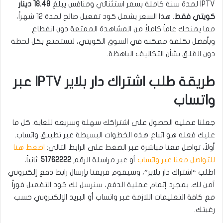
IPTV لمدة سنة كاملة بسعر استثنائي ومنافس يبلغ
18.48 دينار
كويتي فقط
. هذا السعر يشمل كود تفعيل صالح لمدة 12 شهراً،
مما يمنحك عاماً كاملاً من المشاهدة الممتعة دون انقطاع
وبأفضل تكلفة ممكنة في السوق الكويتي، لتستمتع بكل لحظة
دون القلق بشأن التكاليف الباهظة.
طريقة طلب اشتراك دار بلاير IPTV عبر
واتساب
جعلنا عملية الحصول على اشتراكك سهلة وسريعة للغاية. كل ما
عليك فعله هو اتباع هذه الخطوات البسيطة عبر تطبيق واتساب.
أولاً، تواصل معنا مباشرة عبر الضغط على الرابط التالي:
اضغط هنا
للتواصل معنا عبر واتساب
أو عبر مراسلة الرقم
51762222
. ثانياً،
اطلب “اشتراك دار بلاير”، وسيقوم فريقنا بإرسال رابط دفع إلكتروني
آمن لك. بمجرد إتمام عملية الدفع، سنرسل لك كود التفعيل فوراً
مع كافة التعليمات اللازمة عبر واتساب أو البريد الإلكتروني حسب
رغبتك.