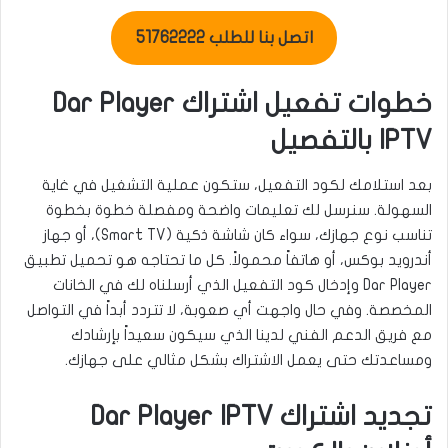
اتصل بنا للطلب 51762222
خطوات تفعيل اشتراك Dar Player
IPTV بالتفصيل
بعد استلامك لكود التفعيل، ستكون عملية التشغيل في غاية
السهولة. سنرسل لك تعليمات واضحة ومفصلة خطوة بخطوة
تناسب نوع جهازك، سواء كان شاشة ذكية (Smart TV)، أو جهاز
أندرويد بوكس، أو هاتفاً محمولاً. كل ما تحتاجه هو تحميل تطبيق
Dar Player وإدخال كود التفعيل الذي أرسلناه لك في الخانات
المخصصة. وفي حال واجهت أي صعوبة، لا تتردد أبداً في التواصل
مع فريق الدعم الفني لدينا الذي سيكون سعيداً بإرشادك
ومساعدتك حتى يعمل الاشتراك بشكل مثالي على جهازك.
تجديد اشتراك Dar Player IPTV