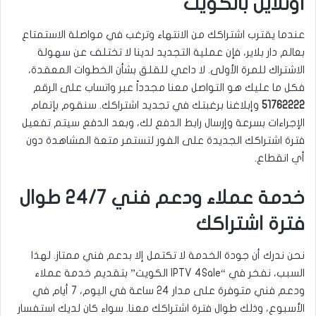
أونلاين بالكويت
عندما يقترب اشتراكك من الانتهاء وترغب في مواصلة الاستمتاع
بعالم دار بلاير، فإن عملية التجديد لدينا لا تختلف عن سهولة
الاشتراك للمرة الأولى. لا داعي للقلق بشأن الخطوات المعقدة،
فكل ما عليك هو التواصل معنا مجدداً عبر واتساب على الرقم
51762222
وإبلاغنا برغبتك في تجديد اشتراكك. سنقوم بإتمام
الإجراءات بسرعة وإرسال رابط الدفع لك، وبعد الدفع سيتم تفعيل
فترة اشتراكك الجديدة على الفور لتستمر متعة المشاهدة دون
أي انقطاع.
خدمة عملاء ودعم فني 24/7 طوال
فترة اشتراكك
نحن ندرك أن جودة الخدمة لا تكتمل إلا بدعم فني ممتاز. لهذا
السبب، نفخر في “IPTV 4Sale الكويت” بتقديم خدمة عملاء
ودعم فني متوفرة على مدار 24 ساعة في اليوم، 7 أيام في
الأسبوع، وذلك طوال فترة اشتراكك معنا. سواء كان لديك استفسار