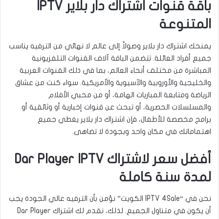
باقة قنوات اشتراك دار بلاير IPTV
المتنوعة
يمنحك اشتراك دار بلاير وصولاً إلى عالم لا نهائي من الترفيه يناسب
جميع أفراد العائلة. تتضمن الباقة آلاف القنوات التلفزيونية
المباشرة من مختلف أنحاء العالم، بما في ذلك القنوات العربية
والخليجية والأوروبية والآسيوية والأمريكية. سواء كنت من عشاق
الرياضة ومتابعة المباريات الهامة، أو من محبي الأفلام
والمسلسلات الحصرية، أو تبحث عن قنوات إخبارية أو وثائقية أو
برامج مخصصة للأطفال، فإن اشتراك دار بلاير يغطي جميع
اهتماماتك في مكان واحد وبجودة لا تضاهى.
أفضل سعر لاشتراك Dar Player IPTV
لمدة سنة كاملة
نحن في “IPTV 4Sale الكويت” نؤمن بأن الترفيه عالي الجودة يجب
أن يكون في متناول الجميع. لذلك، نقدم لك اشتراك Dar Player