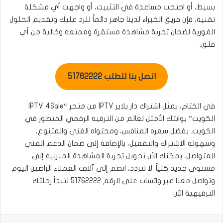
بسيط، أو احتجت مساعدة في التثبيت، أو واجهت أي مشكلة
تقنية، فإن فريق الخبراء لدينا جاهز دائماً للرد عليك وتقديم الحلول
الفورية لضمان تجربة مشاهدة مستقرة وممتعة وخالية من أي
قلق.
اتصل بنا للطلب 51762222
في الختام، يمثل اشتراك دار بلاير IPTV من متجر “IPTV 4Sale
الكويت” بوابتك الأمثل لعالم من الترفيه الرقمي المتطور في
الكويت. بفضل سعره المنافس، ومحتواه الغني والمتنوع،
وسهولة الاشتراك والتفعيل، بالإضافة إلى ضمان الدعم الفني
المتواصل، يمكنك الآن تحويل تجربة المشاهدة المنزلية إلى
مستوى جديد كلياً. لا تتردد، انضم إلى آلاف العملاء الراضين اليوم
وتواصل معنا عبر واتساب على الرقم 51762222 لتبدأ رحلتك
الترفيهية الآن