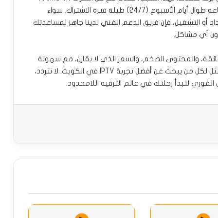
IPTV خدمة دعم فني مجانية متوفرة على مدار الساعة طوال أيام الأسبوع (24/7) طيلة فترة الاشتراك. سواء
 أو التشغيل، فإن فريق الدعم الفني لدينا جاهز لمساعدتك
ون أي مشاكل.
Aroma 4K IPTV بين الجودة الفائقة، والمحتوى الضخم، والسعر الذي لا يقارن، مع سهولة
في الشراء والتفعيل ودعم فني موثوق. إنه الحل الأمثل لكل من يبحث عن أفضل تجربة IPTV في الكويت. لا تتردد،
الفوري لتبدأ رحلتك في عالم الترفيه اللامحدود.