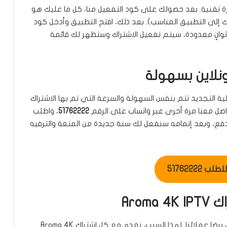
رة تقنية. بعد حصولك على كود التفعيل منا، كل ما عليك هو
إلى التطبيق المناسب). بعد ذلك، افتح التطبيق وأدخل كود
ثوانٍ معدودة، سيتم تفعيل الاشتراك وستظهر لك قائمة
ة التجديد تتم بنفس السهولة والسرعة التي تم بها الاشتراك
اصل معنا مرة أخرى عبر واتساب على الرقم
51762222
، واطلب
بتزويدك برابط الدفع، وبعد إتمامه سنفعل لك سنة جديدة من المتعة والترفيه
ب 51762222
ما يميزنا في “IPTV 4Sale الكويت” هو التزامنا الكامل برضا عملائنا. لهذا السبب، نقدم مع كل اشتراك Aroma 4K