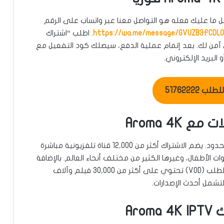
ل ما عليك فعله هو التواصل معنا عبر واتساب على الرقم
https://wa.me/message/GVUZB3FCDLO
. اطلب “اشتراك
كتروني آمن لك. بعد إتمام عملية الدفع، سيصلك كود التفعيل مع
البريد الإلكتروني.
ب 51762222
Aroma 4
مع اشتراك Aroma 4K، ستدخل عالمًا من الترفيه اللامحدود. يضم الاشتراك أكثر من 12,000 قناة تلفزيونية مباشرة
نوات الأطفال، وغيرها الكثير من مختلف أنحاء العالم. بالإضافة
إلى ذلك، ستحصل على وصول لمكتبة فيديو حسب الطلب (VOD) تحتوي على أكثر من 30,000 فيلم وآلاف
شمل أحدث الإصدارات.
Ar