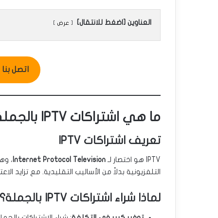
العناوين [اضغط للانتقال]
عرض
اتصل بنا للطل
ما هي اشتراكات IPTV بالجملة ولماذا هي مربحة؟
تعريف اشتراكات IPTV
IPTV هو اختصار لـ
Internet Protocol Television
، وه
التلفزيونية بدلاً من الأساليب التقليدية. مع تزايد ا
لماذا شراء اشتراكات IPTV بالجملة؟
توفير كبير في التكلفة
: شراء الاشتراكات بالج