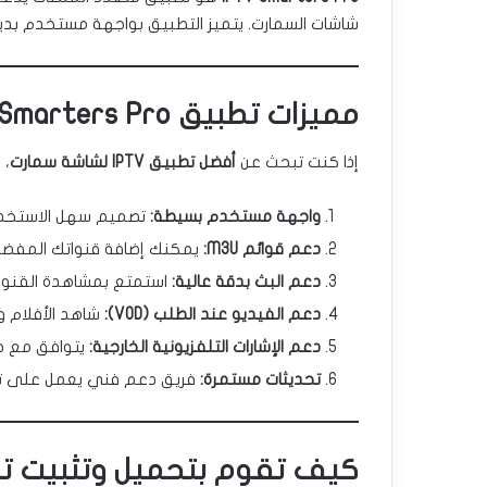
شاشات السمارت. يتميز التطبيق بواجهة مستخدم بديه
مميزات تطبيق IPTV Smarters Pro
إذا كنت تبحث عن
أفضل تطبيق IPTV لشاشة سمارت
، 
واجهة مستخدم بسيطة:
تصميم سهل الاستخدا
دعم قوائم M3U:
يمكنك إضافة قنواتك المفضل
دعم البث بدقة عالية:
استمتع بمشاهدة القنوات بدقة  HD
دعم الفيديو عند الطلب (VOD):
شاهد الأفلام و
دعم الإشارات التلفزيونية الخارجية:
يتوافق مع خدمات IPTV
تحديثات مستمرة:
فريق دعم فني يعمل على تحس