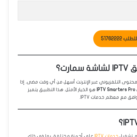
ب 51762222
رت؟
حتوى التلفزيوني عبر الإنترنت أسهل من أي وقت مضى. إذا
IPTV Smarters Pro
هو الخيار الأمثل. هذا التطبيق يتميز
ق مع معظم خدمات IPTV.
م تشغيل
خدمات IPTV
على أجهزة مختلفة، بما في ذلك