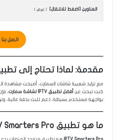
العناوين [اضغط للانتقال]
عرض
اتصل بنا للطل
مقدمة: لماذا تحتاج إلى تطبيق IPTV لشاشة سما
مع تزايد شعبية شاشات السمارت، أصبحت مشاهدة الم
كنت تبحث عن
أفضل تطبيق IPTV لشاشة سمارت
، فإن
بواجهة مستخدم بسيطة، دعم للبث بدقة عالية، وتواف
ما هو تطبيق IPTV Smarters Pro؟
IPTV Smarters Pro
هو تطبيق متعدد المنصات يدع