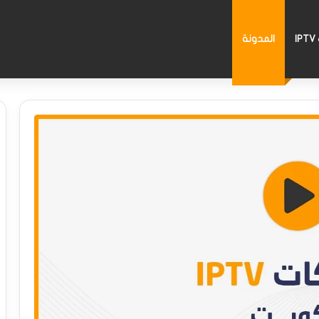
I
المدونة