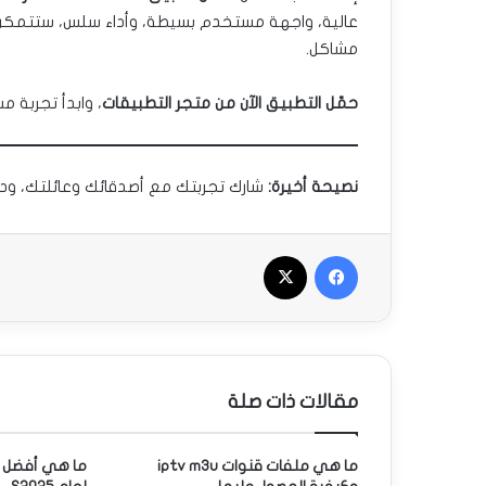
عالية، واجهة مستخدم بسيطة، وأداء سلس، ستتمكن 
مشاكل.
حمّل التطبيق الآن من متجر التطبيقات
، وابدأ تجربة م
نصيحة أخيرة:
شارك تجربتك مع أصدقائك وعائلتك، ودعهم يستمتعو
فيسبوك
‫X
مقالات ذات صلة
ما هي ملفات قنوات iptv m3u